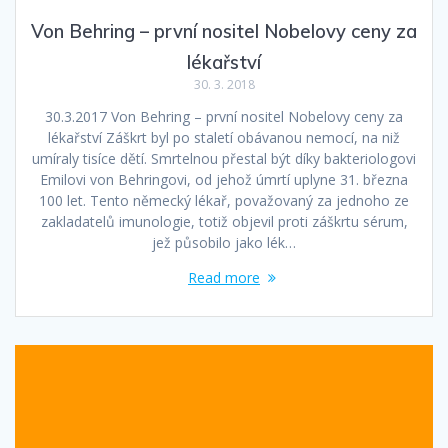
Von Behring – první nositel Nobelovy ceny za
lékařství
30. 3. 2018
30.3.2017 Von Behring – první nositel Nobelovy ceny za
lékařství Záškrt byl po staletí obávanou nemocí, na niž
umíraly tisíce dětí. Smrtelnou přestal být díky bakteriologovi
Emilovi von Behringovi, od jehož úmrtí uplyne 31. března
100 let. Tento německý lékař, považovaný za jednoho ze
zakladatelů imunologie, totiž objevil proti záškrtu sérum,
jež působilo jako lék…
Read more