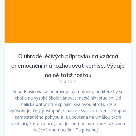
O úhradě léčivých přípravků na vzácná
onemocnění má rozhodovat komise. Výdaje
na ně totiž rostou
8. 4. 2019
Anna Hlavicová se připravuje na maturitu, po které by se
chtěla na vysoké škole věnovat mediálním studiím. Od
malička přitom trpí spinální svalovou atrofií, která
způsobuje, že jí postupně ochabuje svalstvo. Není schopna
samostatného pohybu a je upoutaná na umělou plicní
ventilaci, která za ni dýchá. Její nemoc patří mezi takzvaná
vzácná onemocnění. Ta postihují…