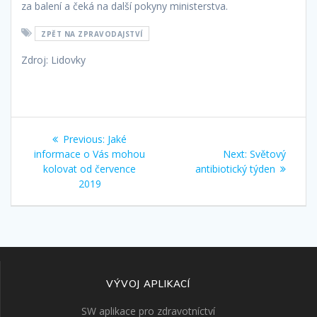
za balení a čeká na další pokyny ministerstva.
ZPĚT NA ZPRAVODAJSTVÍ
Zdroj: Lidovky
Navigace
Previous:
Previous
Jaké
pro
informace o Vás mohou
post:
Next:
Next
Světový
kolovat od července
antibiotický týden
post:
příspěvek
2019
VÝVOJ APLIKACÍ
SW aplikace pro zdravotníctví