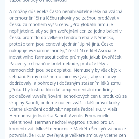
A možný důsledek? Často nenahraditelné léky na vzácná
onemocnění či na léčbu rakoviny se začnou prodávat v
Česku za mnohem vyšší ceny. „Pro globální firmu je
nepřijatelné, aby se jim zveřejnění cen za jedno balení v
Česku promítlo do velkého tendru třeba v Německu,
protože tam jsou cenová ujednání úplně jiná. Česko
nakupuje významně laciněji,“ řekl LN ředitel Asociace
inovativního farmaceutického průmyslu Jakub Dvořáček.
Pacienty to finančně bolet nebude, protože léky v
nemocnicích jsou bez doplatku. Nemusely by však být k
sehnání. Firmy totiž nemocnice vyzývají, aby smlouvy
dodržovaly, a pohrozily i dočasným stažením léků z­trhu.
„Pokud by Institut klinické a­experimentální medicíny
pokračoval v­uveřejňování jednotkových cen u produktů ze
skupiny Sanofi, budeme nuceni zvážit další právní kroky
včetně ukončení dodávek,“ napsala řediteli IKEM Aleši
Hermanovi jednatelka Sanofi-Aventis Emmanuelle
Valentinová. Herman nechtěl vypjatou situaci pro LN
komentovat. Mluvčí nemocnice Markéta Šenkýřová pouze
potvrdila, že IKEM zveřejňuje veškeré smlouvy včetně cen