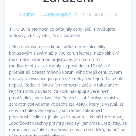
admin
Zpravodajství
11. 10. 2018
|
0
11.10.2018 Nemocnice odtajnily ceny léků. Porušujete
smlouvy, zuří výrobci, hrozí zdražení
Lék na rakovinu prsu kupují velké nemocnice díky
bonusovým slevám až o 700 korun levněji, než kolik činí
maximální úhrada od pojišťovny. Jen na tomto
medikamentu si tak mohly za posledních 12 měsíců
přilepšit až o­deset milionů korun. Výhodnější cenu ovšem
dostaly od výrobce jen proto, že nebyla veřejná. To už ale
neplatí. Ředitelé fakultních nemocnic začali v takzvaném
registru smluv uvádět, za kolik nakupují z veřejných
prostředků jednotlivé léky. Poslechli totiž pokyn ministra
zdravotnictví Adama Vojtěcha (za ANO), který je vyzval, ať
ceny za balení zveřejňují „nad rámec zákonných
povinností“. Ministr je ale také upozornil, že při tom musejí
„dodržovat všechny právní předpisy“. Jenomže LN zjistily, že
nemocnice začaly zveřejňovat ceny i u těch léků, na něž se
vážou dohody o mlčenlivosti.