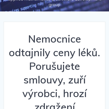
group
Nemocnice
odtajnily ceny léků.
Porušujete
smlouvy, zuří
výrobci, hrozí
zdražení