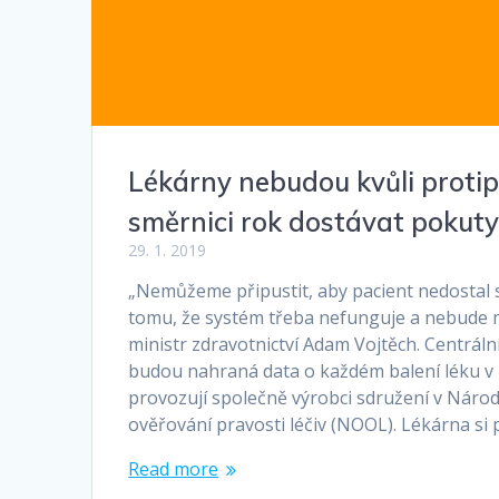
Lékárny nebudou kvůli proti
směrnici rok dostávat pokut
29. 1. 2019
„Nemůžeme připustit, aby pacient nedostal s
tomu, že systém třeba nefunguje a nebude m
ministr zdravotnictví Adam Vojtěch. Centráln
budou nahraná data o každém balení léku v č
provozují společně výrobci sdružení v Národ
ověřování pravosti léčiv (NOOL). Lékárna si
Read more