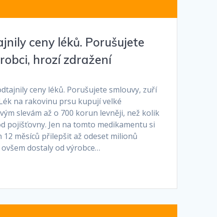
nily ceny léků. Porušujete
robci, hrozí zdražení
tajnily ceny léků. Porušujete smlouvy, zuří
 Lék na rakovinu prsu kupují velké
ým slevám až o 700 korun levněji, než kolik
od pojišťovny. Jen na tomto medikamentu si
 12 měsíců přilepšit až o­deset milionů
 ovšem dostaly od výrobce…