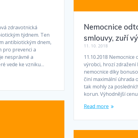
Nemocnice odtaj
tová zdravotnická
biotickým týdnem. Ten
smlouvy, zuří vý
kým antibiotickým dnem,
11. 10. 2018
 pro prevenci a
je nesprávné a
11.10.2018 Nemocnice od
teré vede ke vzniku…
výrobci, hrozí zdražení
nemocnice díky bonusov
činí maximální úhrada 
tak mohly za posledních
korun. Výhodnější cenu
Read more