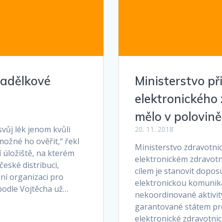
padělkové
Ministerstvo př
y
elektronického 
mělo v polovin
vůj lék jenom kvůli
20. 11. 2018
ožné ho ověřit,“ řekl
Ministerstvo zdravotnic
í úložiště, na kterém
elektronickém zdravotni
eské distribuci,
cílem je stanovit dopos
ní organizaci pro
elektronickou komunikac
 podle Vojtěcha už…
nekoordinované aktivit
garantované státem pro
elektronické zdravotnic