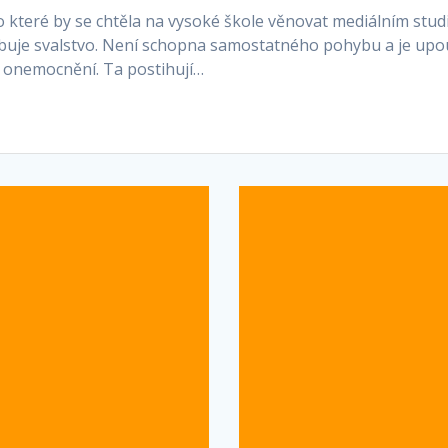
 které by se chtěla na vysoké škole věnovat mediálním studi
abuje svalstvo. Není schopna samostatného pohybu a je upout
á onemocnění. Ta postihují…