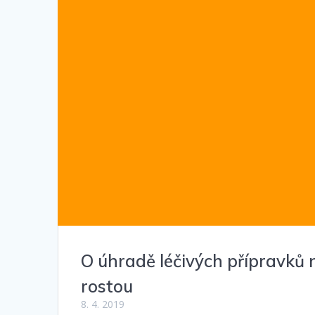
O úhradě léčivých přípravků
rostou
8. 4. 2019