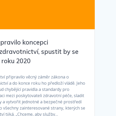
ipravilo koncepci
zdravotnictví, spustit by se
ě roku 2020
tví připravilo věcný záměr zákona o
ctví a do konce roku ho předloží vládě. Jeho
ud chybějící pravidla a standardy pro
i mezi poskytovateli zdravotní péče, sladit
y a vytvořit jednotné a bezpečné prostředí
 všechny zainteresované strany, kterých se
tví týká. „Chceme, aby služby…